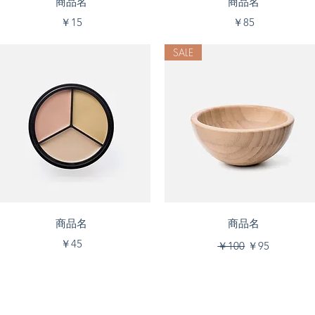
商品名
商品名
価格
価格
￥15
￥85
SALE
クイックビュー
クイックビュー
商品名
商品名
価格
通常価格
セール価格
￥45
￥100
￥95