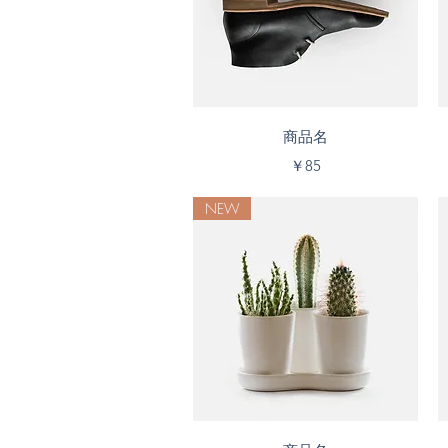
クイックビュー
商品名
価格
￥85
NEW
クイックビュー