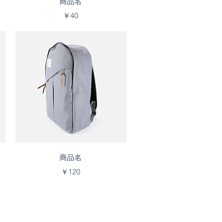
商品名
価格
￥40
クイックビュー
商品名
価格
￥120