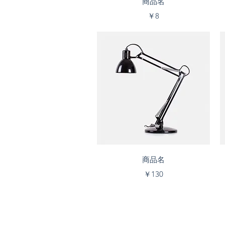
商品名
価格
￥8
クイックビュー
商品名
価格
￥130