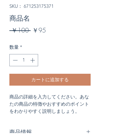
SKU： 671253175371
商品名
通
セ
 ￥100 
￥95
常
ー
数量
*
価
ル
格
価
格
カートに追加する
商品の詳細を入力してください。あな
たの商品の特徴やおすすめのポイント
をわかりやすく説明しましょう。
商品情報