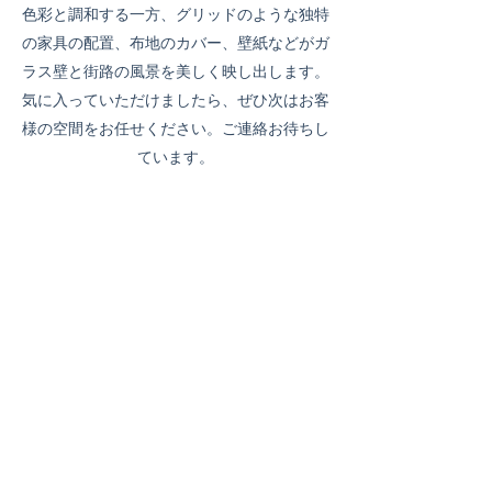
色彩と調和する一方、グリッドのような独特
の家具の配置、布地のカバー、壁紙などがガ
ラス壁と街路の風景を美しく映し出します。
気に入っていただけましたら、ぜひ次はお客
様の空間をお任せください。ご連絡お待ちし
ています。
オープンワークスペース
こちらのモダンな空間の魅力は、訪れる人を
あたたかく迎え入れる、やわらかでロマンチ
ックな雰囲気にあります。直線と曲線の絶妙
な組み合わせが、空間全体と調度品に重な